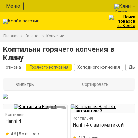
Меню
Клин
Главная
Каталог
Копчение
»
»
Коптильни горячего копчения в
Клину
отмена
Горячего копчения
Холодного копчения
Дым
Фильтры
Сортировать
Новинка
Коптильня
Коптильня
Hanhi 4
Hanhi 4 с автоматикой
4.6 |
5 отзывов
4 |
1 отзыв