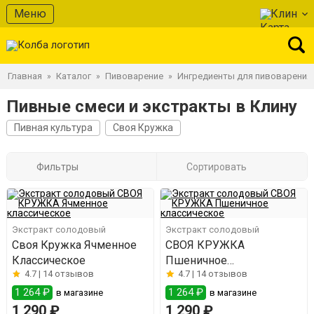
Меню
Клин
Главная
Каталог
Пивоварение
Ингредиенты для пивоварения
»
»
»
Пивные смеси и экстракты в Клину
Пивная культура
Своя Кружка
Фильтры
Сортировать
Экстракт солодовый
Экстракт солодовый
Своя Кружка Ячменное
СВОЯ КРУЖКА
Классическое
Пшеничное
4.7 |
14 отзывов
4.7 |
14 отзывов
классическое
1 264 ₽
1 264 ₽
в магазине
в магазине
1 290 ₽
1 290 ₽