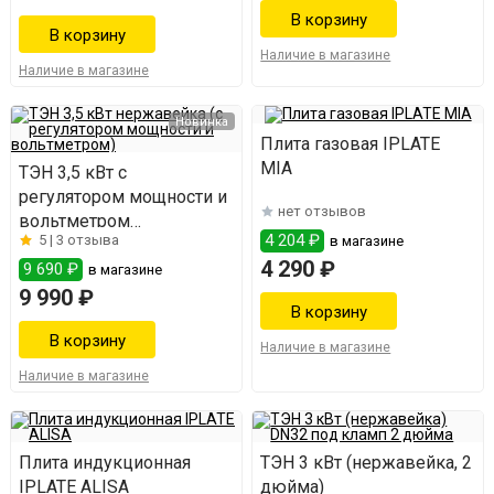
Наличие в магазине
Наличие в магазине
Новинка
Плита газовая IPLATE
MIA
ТЭН 3,5 кВт с
регулятором мощности и
нет отзывов
вольтметром
4 204 ₽
5 |
3 отзыва
в магазине
(нержавейка)
4 290 ₽
9 690 ₽
в магазине
9 990 ₽
Наличие в магазине
Наличие в магазине
Плита индукционная
ТЭН 3 кВт (нержавейка, 2
IPLATE ALISA
дюйма)