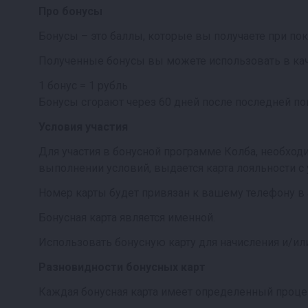
Про бонусы
Бонусы – это баллы, которые вы получаете при поку
Полученные бонусы вы можете использовать в кач
1 бонус = 1 рубль
Бонусы сгорают через 60 дней после последней по
Условия участия
Для участия в бонусной программе Колба, необход
выполнении условий, выдается карта лояльности 
Номер карты будет привязан к вашему телефону в 
Бонусная карта является именной.
Использовать бонусную карту для начисления и/ил
Разновидности бонусных карт
Каждая бонусная карта имеет определенный проце