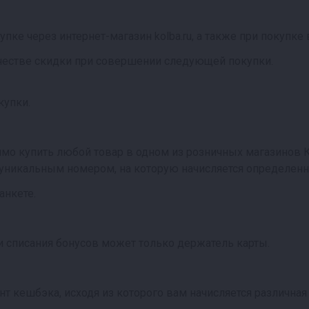
пке через интернет-магазин kolba.ru, а также при покупке
естве скидки при совершении следующей покупки.
купки.
имо купить любой товар в одном из розничных магазинов 
с уникальным номером, на которую начисляется определенн
анкете.
и списания бонусов может только держатель карты.
нт кешбэка, исходя из которого вам начисляется различна