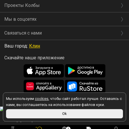
Проекты Колбы
Мы в соцсетях
Связаться с нами
Ваш город:
Клин
Скачайте наше приложение
Мы используем
cookies
, чтобы сайт работал лучше. Оставаясь с
2026 © Колба
нами, вы соглашаетесь на использование файлов куки.
Ok
Вы принимаете условия политики в отношении обработки
персональных данных
каждый раз, когда оставляете свои данные в
любой форме обратной связи на сайте kolba.ru.