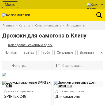
Меню
Клин
Главная
Каталог
Самогоноварение
Ингредиенты
»
»
»
Дрожжи для самогона в Клину
Как сделать сахарную брагу
Nomikai
Spirtex
Турбо
Хмельные
Bragman
Ко
Фильтры
Сортировать
Дрожжи спиртовые
Дрожжи спиртовые
SPIRTEX C48
Для самогона