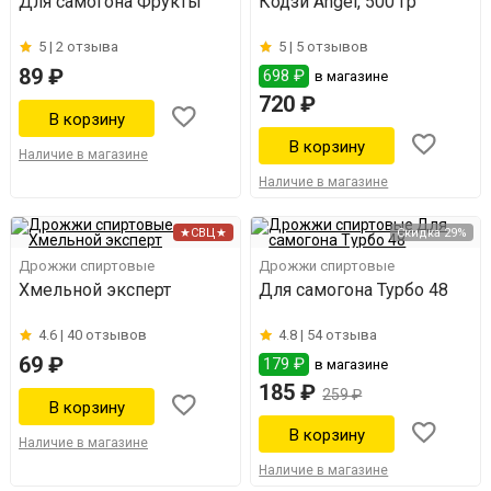
Для самогона Фрукты
Кодзи Angel, 500 гр
5 |
2 отзыва
5 |
5 отзывов
89 ₽
698 ₽
в магазине
720 ₽
Наличие в магазине
Наличие в магазине
★СВЦ★
Скидка 29%
Дрожжи спиртовые
Дрожжи спиртовые
Хмельной эксперт
Для самогона Турбо 48
4.6 |
40 отзывов
4.8 |
54 отзыва
69 ₽
179 ₽
в магазине
185 ₽
259 ₽
Наличие в магазине
Наличие в магазине