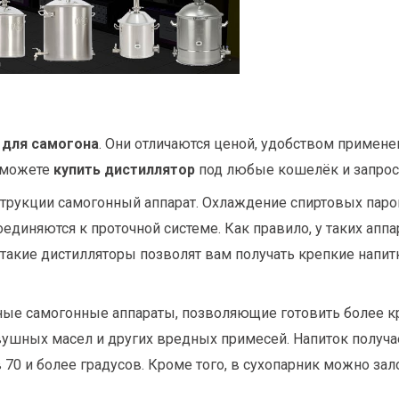
 для самогона
. Они отличаются ценой, удобством примене
сможете
купить дистиллятор
под любые кошелёк и запрос
нструкции самогонный аппарат. Охлаждение спиртовых пар
оединяются к проточной системе. Как правило, у таких апп
о такие дистилляторы позволят вам получать крепкие напитк
зные самогонные аппараты, позволяющие готовить более к
ивушных масел и других вредных примесей. Напиток получа
 70 и более градусов. Кроме того, в сухопарник можно зал