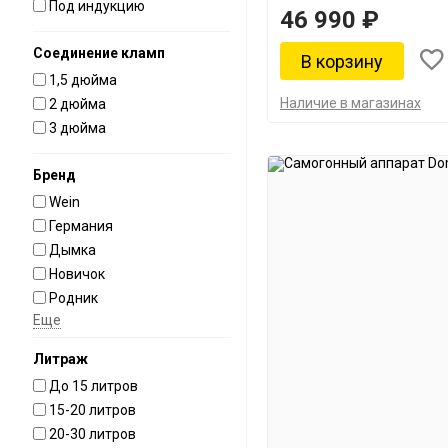
Под индукцию
46 990 ₽
Соединение кламп
1,5 дюйма
Наличие в магазинах
2 дюйма
3 дюйма
Бренд
Wein
Германия
Дымка
Новичок
Родник
Еще
Литраж
До 15 литров
15-20 литров
20-30 литров