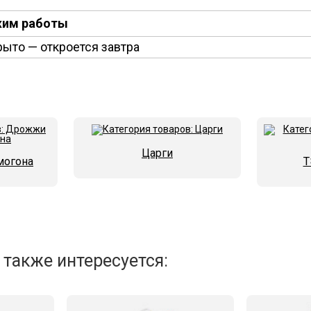
им работы
рыто
— откроется завтра
Царги
могона
Т
 также интересуется: