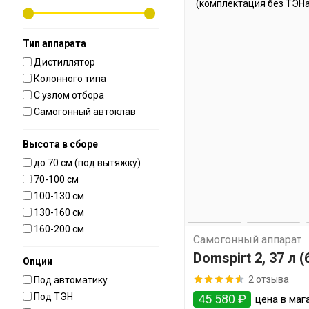
Тип аппарата
Дистиллятор
Колонного типа
С узлом отбора
Самогонный автоклав
Высота в сборе
до 70 см (под вытяжку)
70-100 см
100-130 см
130-160 см
160-200 см
Самогонный аппарат
Domspirt 2, 37 л 
Опции
2 отзыва
Под автоматику
Под ТЭН
45 580 ₽
цена в маг