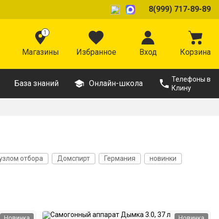
8(999) 717-89-89
1
Магазины
Избранное
Вход
Корзина
Телефоны в
База знаний
Онлайн-школа
Клину
 узлом отбора
Домспирт
Германия
новинки
Автоматические
Из стали AISI 304
Толщина дна 5 мм
Новинка
Новинка