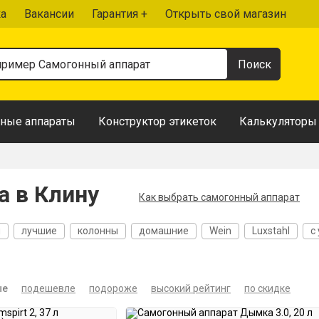
ка
Вакансии
Гарантия +
Открыть свой магазин
ные аппараты
Конструктор этикеток
Калькуляторы
а в Клину
Как выбрать самогонный аппарат
я
лучшие
колонны
домашние
Wein
Luxstahl
с
егонки
37 литров
20 литров
30 литров
Проточные
ые
подешевле
подороже
высокий рейтинг
по скидке