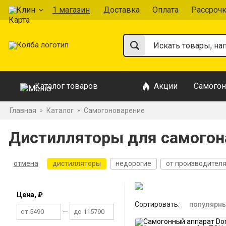
Клин
1 магазин
Доставка
Оплата
Рассроч
Каталог товаров
Акции
Самогон
Главная
Каталог
Самогоноварение
»
»
Дистилляторы для самогон
отмена
дистилляторы
недорогие
от производител
На 1,5 дюйма
На 2 дюйма
На 3 дюйма
Двойной пер
Цена, ₽
Сортировать:
популярн
—