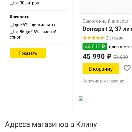
от 30 литров
Крепость
Самогонный аппарат
до 85% - дистилляты
Domspirt 2, 37 ли
от 85 до 96% - чистый
спирт
2 отзыва
44 610 ₽
цена в мага
45 990 ₽
51 990
Наличие в магазинах
Адреса магазинов в Клину