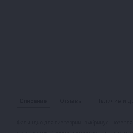
Описание
Отзывы
Наличие и д
Фальшдно для пивоварни Гамбринус. Позволяе
после варки. С легкостью справляется с сам