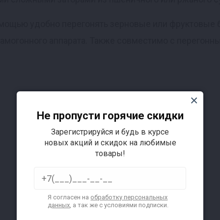
омощью удобно перегонять зерновые или фруктовые б
самогонного аппарата. Также совместимо с перегонн
Не пропусти горячие скидки
Зарегистрируйся и будь в курсе
новых акций и скидок на любимые
товары!
Я согласен на
обработку персональных
данных
, а так же с условиями подписки.