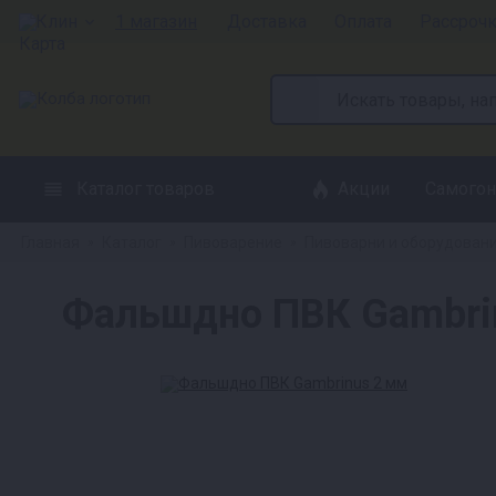
Клин
1 магазин
Доставка
Оплата
Рассроч
Каталог товаров
Акции
Самогон
Главная
Каталог
Пивоварение
Пивоварни и оборудован
»
»
»
Фальшдно ПВК Gambrin