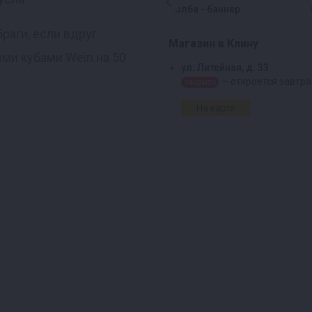
раги, если вдруг
Магазин в Клину
ыми кубами Wein на 50
ул. Литейная, д. 33
— откроется завтра
закрыто
На карте