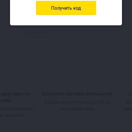
Подробнее
и доставка по
Бонусная система лояльности
Г
оссии
Кэшбек на карту Колба до 10% на
Мы
нах Колба или мы
следующий заказ.
воз
й, курьером.