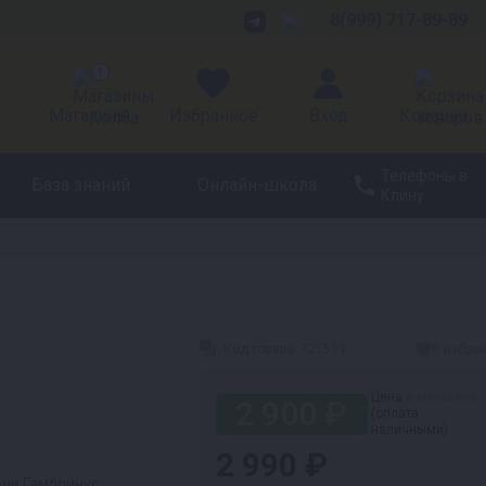
8(999) 717-89-89
1
Магазины
Избранное
Вход
Корзина
Телефоны в
База знаний
Онлайн-школа
Клину
Код товара:
721599
В избра
Цена
в магазине
2 900 ₽
(оплата
наличными)
2 990 ₽
ни Гамбринус.