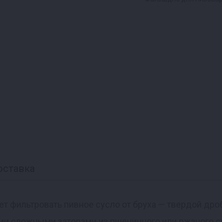
оставка
т фильтровать пивное сусло от бруха — твердой дро
ыми сложными заторами из пшеничного или ржаного с