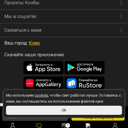
Проекты Колбы
Мы в соцсетях
Связаться с нами
Ваш город:
Клин
Скачайте наше приложение
Мы используем
cookies
, чтобы сайт работал лучше. Оставаясь с
2026 © Колба
нами, вы соглашаетесь на использование файлов куки.
7 300 ₽
Ok
Вы принимаете условия политики в отношении обработки
персональных данных
каждый раз, когда оставляете свои данные в
В
7 081 ₽
в магазине
любой форме обратной связи на сайте kolba.ru.
1
корзину