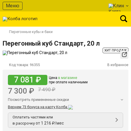
Меню
Клин
Перегонные кубы и баки
Перегонный куб Стандарт, 20 л
ХИТ ПРОДАЖ
Код товара:
96355
В избранное
7 081 ₽
Цена
в магазине
при оплате наличными
7 300 ₽
7 490 ₽
Посмотреть примененные скидки
Вернем 73 бонуса на карту Колба
Оплатить частями или
от 1 216 ₽/мес
в рассрочку