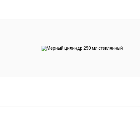
10.00
1.078
19.
10.25
1.080
20.
10.50
1.082
20.
10.75
1.084
21.
11.00
1.086
21.
11.25
1.088
22.
11.50
1.090
22.
11.75
1.092
23.
12.00
1.093
23.
12.25
1.095
23.
12.50
1.097
24.
12.75
1.098
24.