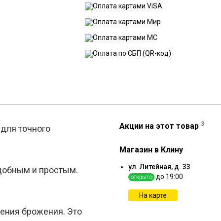
3
Акции на этот товар
для точного
Магазин в Клину
ул. Литейная, д. 33
добным и простым.
до 19:00
открыто
На карте
щения брожения. Это