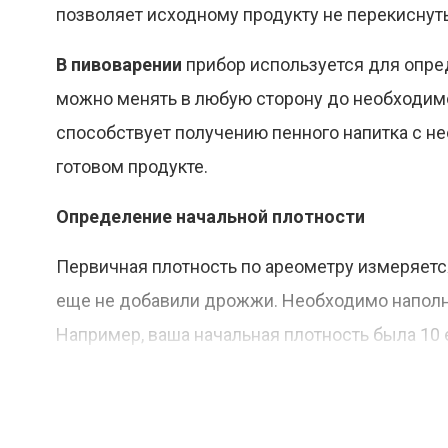
позволяет исходному продукту не перекиснуть
В пивоварении
прибор используется для опре
можно менять в любую сторону до необходим
способствует получению пенного напитка с н
готовом продукте.
Определение начальной плотности
Первичная плотность по ареометру измеряется
еще не добавили дрожжи. Необходимо наполнит
Например, ваша начальная плотность была 10 е
Окончание первичного брожения
Для того чтобы определить окончание первич