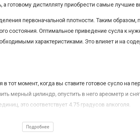
, а готовому дистилляту приобрести самые лучшие в
деления первоначальной плотности. Таким образом, 
ого состояния. Оптимальное приведение сусла к ну
еобходимыми характеристиками. Это влияет и на соде
 в тот момент, когда вы ставите готовое сусло на пе
ь мерный цилиндр, опустить в него ареометр и снят
диниц, это соответствует 4.75 градусов алкоголя.
Подробнее
ного брожения нужно через 5-7 дней после его нача