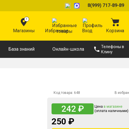
8(999) 717-89-89
1
Магазины
Избранное
Вход
Корзина
Телефоны в
База знаний
Онлайн-школа
Клину
Код товара:
648
В избра
242 ₽
Цена
в магазине
(оплата наличными)
250 ₽