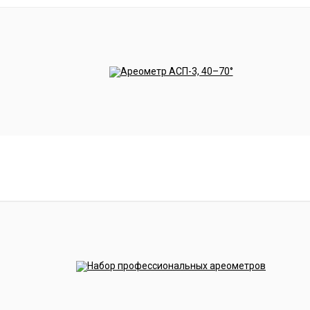
13.00
1.100
25.
13.25
1.102
25.
13.50
1.104
26.
13.75
1.105
26.
14.00
1.107
26.
14.25
1.109
27.
14.50
1.111
27.
14.75
1.113
28.