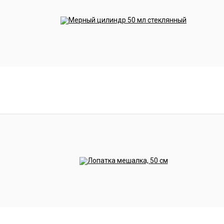
по ареометру
Алкоголь
Плотность в
Пло
(%)
единицах
(%)
7.50
1.060
15.
7.75
1.061
15.
8.00
1.063
15.
8.25
1.065
16.
8.50
1.067
16.
8.75
1.069
17.
9.00
1.071
17.
9.25
1.073
18.
9.50
1.075
18.
9.75
1.076
19.