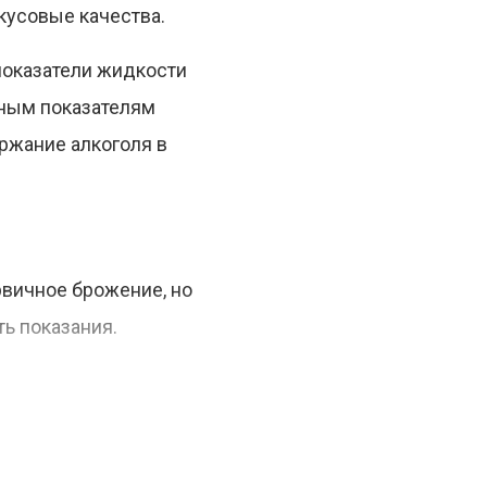
кусовые качества.
показатели жидкости
жным показателям
ржание алкоголя в
рвичное брожение, но
ь показания.
ла брожения измерить