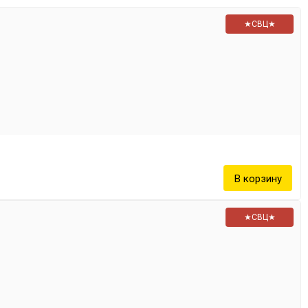
00
★СВЦ★
50
00
25
75
25
75
25
★СВЦ★