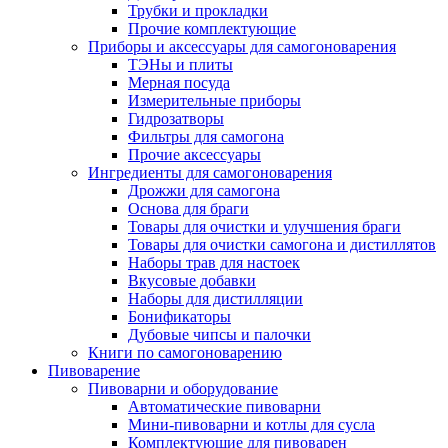
Трубки и прокладки
Прочие комплектующие
Приборы и аксессуары для самогоноварения
ТЭНы и плиты
Мерная посуда
Измерительные приборы
Гидрозатворы
Фильтры для самогона
Прочие аксессуары
Ингредиенты для самогоноварения
Дрожжи для самогона
Основа для браги
Товары для очистки и улучшения браги
Товары для очистки самогона и дистиллятов
Наборы трав для настоек
Вкусовые добавки
Наборы для дистилляции
Бонификаторы
Дубовые чипсы и палочки
Книги по самогоноварению
Пивоварение
Пивоварни и оборудование
Автоматические пивоварни
Мини-пивоварни и котлы для сусла
Комплектующие для пивоварен