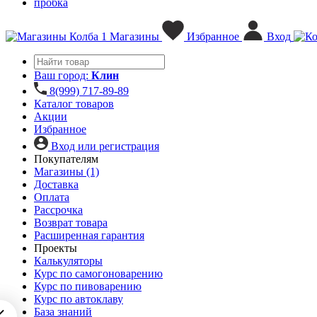
пробка
1
Магазины
Избранное
Вход
Ваш город:
Клин
8(999) 717-89-89
Каталог товаров
Акции
Избранное
Вход или регистрация
Покупателям
Магазины (1)
Доставка
Оплата
Рассрочка
Возврат товара
Расширенная гарантия
Проекты
Калькуляторы
Курс по самогоноварению
Курс по пивоварению
Курс по автоклаву
База знаний