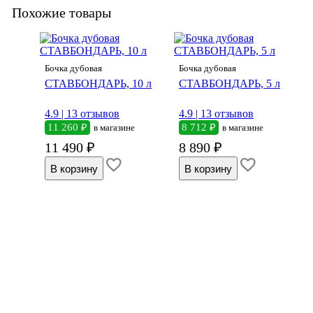
Похожие товары
Бочка дубовая
Бочка дубовая
СТАВБОНДАРЬ, 10 л
СТАВБОНДАРЬ, 5 л
4.9 |
13 отзывов
4.9 |
13 отзывов
11 260 ₽
8 712 ₽
в магазине
в магазине
11 490 ₽
8 890 ₽
5 л с
е